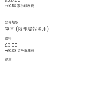
£20.00
+£0.50 票券服務費
票券類型
單堂 (限即場報名用)
價格
£3.00
+£0.08 票券服務費
數量
總計
£0.00
結帳