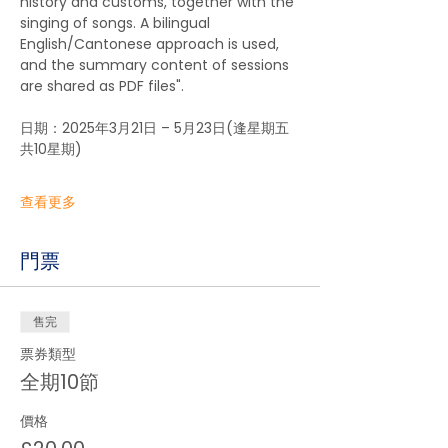
history and customs, together with the 
singing of songs. A bilingual 
English/Cantonese approach is used, 
and the summary content of sessions 
are shared as PDF files".
日期：2025年3月21日 – 5月23日(逢星期五
共10星期)
查看更多
門票
售完
票券類型
全期10節
價格