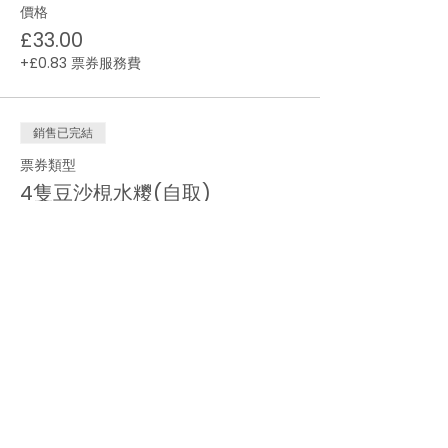
價格
£33.00
+£0.83 票券服務費
銷售已完結
票券類型
4隻豆沙梘水糭(自取)
更多資訊
價格
£20.80
+£0.52 票券服務費