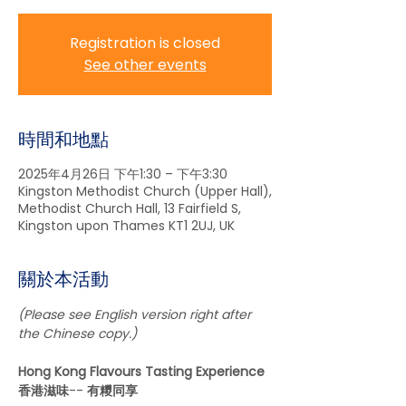
Registration is closed
See other events
時間和地點
2025年4月26日 下午1:30 – 下午3:30
Kingston Methodist Church (Upper Hall),
Methodist Church Hall, 13 Fairfield S,
Kingston upon Thames KT1 2UJ, UK
關於本活動
(Please see English version right after 
the Chinese copy.) 
Hong Kong Flavours Tasting Experience 
香港滋味
-- 
有糭同享