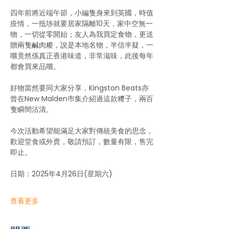
四年前將近端午節，小編隻身來到英國，時值
疫情，一抵埗就要居家隔離10天，家中空無一
物，一切從零開始；友人為我買定食物，更送
贈兩隻鹹肉糉，說是本地名物，半信半疑，一
嚐竟然係真正香港味道，非常滋味，此後每年
都會買來品嚐。
好物當然要同大家分享，Kingston Beats亦
曾在New Malden巿集介紹過這款糭子，兩百
隻瞬間沽清。
今次活動希望能滿足大家對傳統美食的思念，
歡迎堂食或外賣，敬請預訂，數量有限，售完
即止。
日期：2025年4月26日(星期六)
查看更多