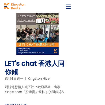
LET's chat 香港人同
你傾
8月14日週一
  |  
Kingston Hive
悶悶地想揾人傾下計？歡迎星期一出黎
Kingston🐝「蜜蜂竇」飲杯茶(或咖啡)☕