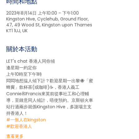
時間和地點
2023年8月14日 上午10:00 – 下午1:00
Kingston Hive, Cyclehub, Ground Floor,
47, 49 Wood St, Kingston upon Thames
KT1 1UJ, UK
關於本活動
LET's chat 香港人同你傾
逢星期一約定你
上午10時至下午1時
悶悶地想揾人傾下計？歡迎星期一出黎🐝「蜜
蜂竇」飲杯茶(或咖啡)☕，香港人義工
Connie和Francis來英前從事社工和心理輔
導，至鍾意同人傾計，唔使預約。京斯頓火車
站行過兩步就係Kingston Hive，多謝場主支
持香港人！
#一個人在kingston
#歡迎香港人
查看更多