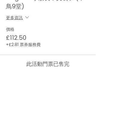
鳥9堂)
更多資訊
價格
£112.50
+£2.81 票券服務費
此活動門票已售完
關於我們
生活貼士
最新活動
聯絡我們