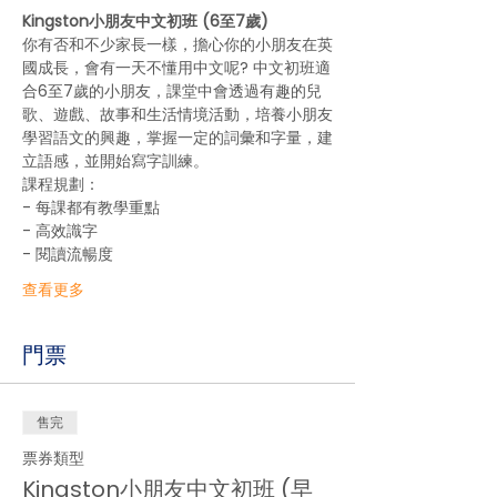
Kingston小朋友中文初班 (6至7歲)
你有否和不少家長一樣，擔心你的小朋友在英
國成長，會有一天不懂用中文呢? 中文初班適
合6至7歲的小朋友，課堂中會透過有趣的兒
歌、遊戲、故事和生活情境活動，培養小朋友
學習語文的興趣，掌握一定的詞彙和字量，建
立語感，並開始寫字訓練。
課程規劃：
- 每課都有教學重點
- 高效識字
- 閱讀流暢度
查看更多
門票
售完
票券類型
Kingston小朋友中文初班 (早