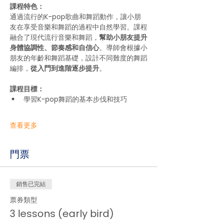
課程特色：
通過流行的K-pop歌曲和舞蹈動作，讓小朋
友在享受音樂和舞蹈的過程中自然學習。課程
融合了現代流行音樂和舞蹈，
幫助小朋友提升
身體協調性、節奏感和自信心
。導師會根據小
朋友的年齡和舞蹈基礎，設計不同難度的舞蹈
編排，
從入門到進階逐步提升
。
課程目標：
學習K-pop舞蹈的基本步伐和技巧
查看更多
門票
銷售已完結
票券類型
3 lessons (early bird)