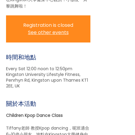
黎跳舞啦！
Registration is closed
See other events
時間和地點
Every Sat 12:00 noon to 12:50pm
Kingston University Lifestyle Fitness,
Penrhyn Rd, Kingston upon Thames KT1
2EE, UK
關於本活動
Children Kpop Dance Class 
Tiffany老師 教授Kpop dancing，呢班適合
6-10歳小朋友，地點在Kingston大學健身中