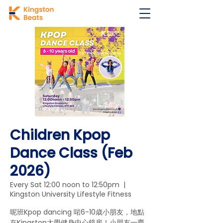
Children Kpop
Dance Class (Feb
2026)
Every Sat 12:00 noon to 12:50pm
  |  
Kingston University Lifestyle Fitness
呢班Kpop dancing 啱6-10歳小朋友，地點
在Kingston大學健身中心鏡房！小朋友一齊