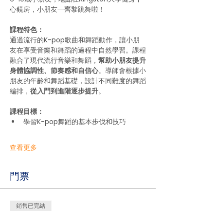
心鏡房，小朋友一齊黎跳舞啦！
課程特色：
通過流行的K-pop歌曲和舞蹈動作，讓小朋
友在享受音樂和舞蹈的過程中自然學習。課程
融合了現代流行音樂和舞蹈，
幫助小朋友提升
身體協調性、節奏感和自信心
。導師會根據小
朋友的年齡和舞蹈基礎，設計不同難度的舞蹈
編排，
從入門到進階逐步提升
。
課程目標：
學習K-pop舞蹈的基本步伐和技巧
查看更多
門票
銷售已完結