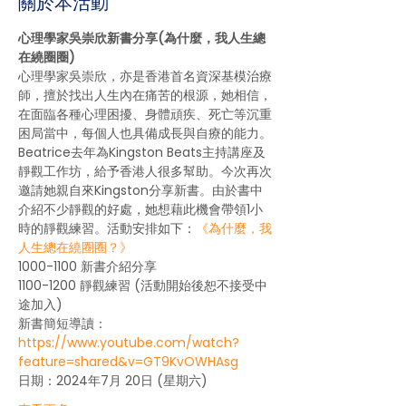
關於本活動
心理學家吳崇欣新書分享(為什麼，我人生總
在繞圈圈)
心理學家吳崇欣，亦是香港首名資深基模治療
師，擅於找出人生內在痛苦的根源，她相信，
在面臨各種心理困擾、身體頑疾、死亡等沉重
困局當中，每個人也具備成長與自療的能力。
Beatrice去年為Kingston Beats主持講座及
靜觀工作坊，給予香港人很多幫助。今次再次
邀請她親自來Kingston分享新書
。由於書中
介紹不少靜觀的好處，她想藉此機會帶領1小
時的靜觀練習。活動安排如下：
《為什麼，我
人生總在繞圈圈？》
1000-1100 新書介紹分享
1100-1200 靜觀練習 (活動開始後恕不接受中
途加入)
新書簡短導讀：
https://www.youtube.com/watch?
feature=shared&v=GT9KvOWHAsg
日期：2024年7月 20日 (星期六)