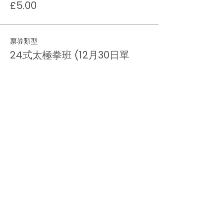
£5.00
票券類型
24式太極拳班 (12月30日單
堂）
價格
£5.00
數量
總計
£0.00
結帳