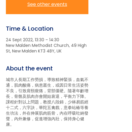
See other events
Time & Location
24 Sept 2022, 13:30 – 14:30
New Malden Methodist Church, 49 High
St, New Malden KT3 4BY, UK
About the event
城市人長期工作勞損，導致精神緊張，血氣不
通，肌肉酸痛，病患叢生，或因日常生活姿勢
不良，引致肩頸痠痛，背部僵硬。隨著年齡增
長，骨骼及肌肉亦會開始衰退，平衡力下降。
課程針對以上問題，教授八段錦，少林易筋經
十二式，六字訣，華陀五禽戲，意拳站椿等養
生功法，外在伸展肌肉筋骨，內在呼吸吐納發
聲，內外兼修，促進增強內壯，保持身心健
康。