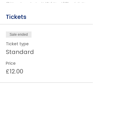
導師：Alex Chui，教授武術，搏擊，自衞術
及養生術等等超過二十年，現為香港中意武館
副主席、西斯特瑪軍事武術合格指導員、前國
Tickets
際詠春聯盟顧問、香港Beribazu巴西戰舞創
始人及香港精武體育會永久會員
Sale ended
優惠：£50/五堂
Ticket type
名額：12人
Standard
Price
£12.00
About us
Life in the UK