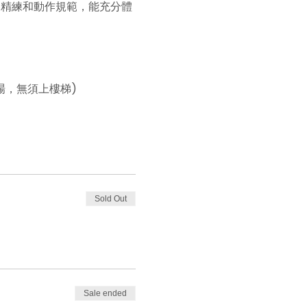
容精練和動作規範，能充分體
。
下羽毛球場，無須上樓梯)
Sold Out
Sale ended