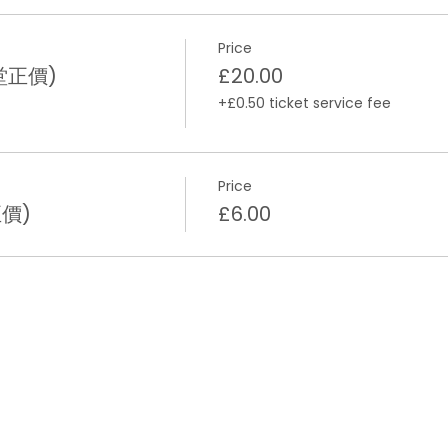
Price
堂正價)
£20.00
+£0.50 ticket service fee
Price
價)
£6.00