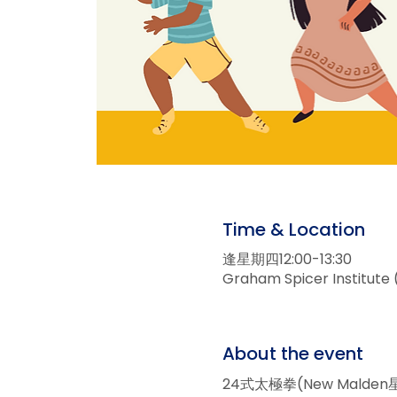
Time & Location
逢星期四12:00-13:30
Graham Spicer Institu
About the event
24式太極拳(New Malden