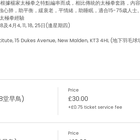
56年根據楊家太極拳之特點編串而成，相比傳統的太極拳套路，內
心肺，助平衡，緩衰老，平情緒，助睡眠，適合15-75歳人士
授太極拳經驗
28及4月4, 11, 18, 25日(逢星期四) 
titute, 15 Dukes Avenue, New Malden, KT3 4HL (地
Price
月8堂早鳥)
£30.00
+£0.75 ticket service fee
Price