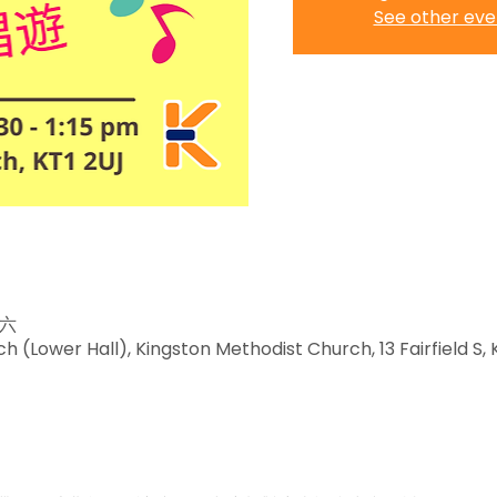
See other eve
期六
h (Lower Hall), Kingston Methodist Church, 13 Fairfield S