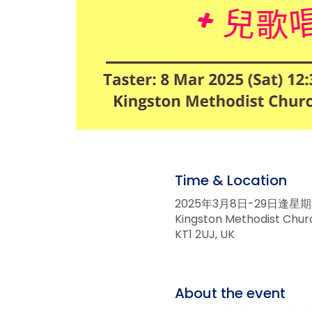
Time & Location
2025年3月8日-29日逢星
Kingston Methodist Churc
KT1 2UJ, UK
About the event