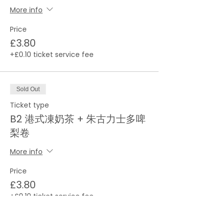
More info
Price
£3.80
+£0.10 ticket service fee
Sold Out
Ticket type
B2 港式凍奶茶 + 朱古力士多啤
梨卷
More info
Price
£3.80
+£0.10 ticket service fee