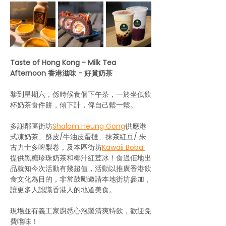
Taste of Hong Kong - Milk Tea 
Afternoon 香港滋味 - 好賞奶茶
黎到星期六，係時候食個下午茶，一於坐低飲
杯奶茶食件餅，傾下計，俾自己鬆一鬆。
多謝鄰區街坊
Shalom Heung Gong
供應港
式凍奶茶、酥皮/牛油皮蛋撻、抹茶紅豆/ 朱
古力士多啤梨卷，及本區街坊
Kawaii Boba 
提供黑糖珍珠奶茶和椰汁紅荳冰！食過佢地出
品就知今次活動有幾超值，活動以推廣香港飲
食文化為目的，非常鼓勵邀請本地街坊參加，
讓更多人認識香港人的地道美食。
現場並有義工家廚悉心泡製清爽特飲，歡迎免
費嚐味！