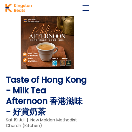
Taste of Hong Kong
- Milk Tea
Afternoon 香港滋味
- 好賞奶茶
Sat 19 Jul
  |  
New Malden Methodist
Church (Kitchen)