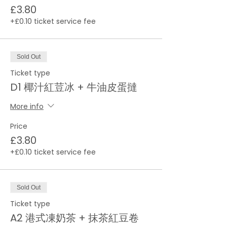
£3.80
+£0.10 ticket service fee
Sold Out
Ticket type
D1 椰汁紅荳冰 + 牛油皮蛋撻
More info
Price
£3.80
+£0.10 ticket service fee
Sold Out
Ticket type
A2 港式凍奶茶 + 抹茶紅豆卷