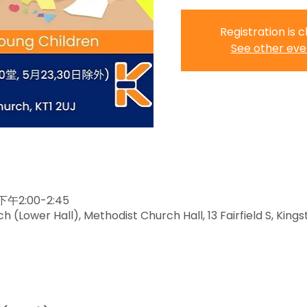
Registration is 
See other eve
2:00-2:45
 (Lower Hall), Methodist Church Hall, 13 Fairfield S, Kin