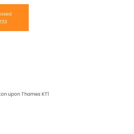
closed
nts
gston upon Thames KT1