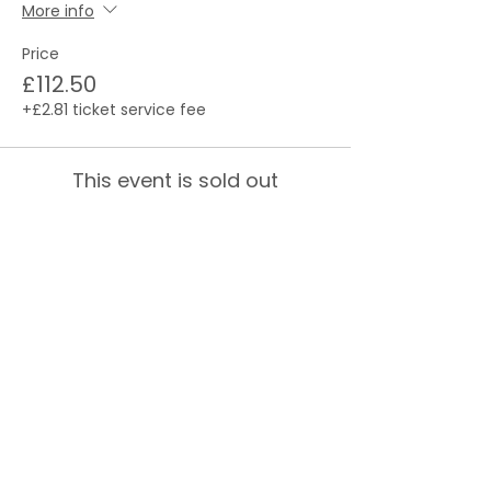
More info
Price
£112.50
+£2.81 ticket service fee
This event is sold out
About us
Life in the UK
Events
Contact us
Get local help
Press centre
Work with us
Privacy statement