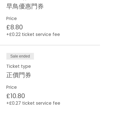
早鳥優惠門券
Price
£8.80
+£0.22 ticket service fee
Sale ended
Ticket type
正價門券
Price
£10.80
+£0.27 ticket service fee