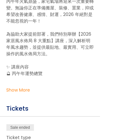
丙午年火氣鼎盛，家宅氣場將迎來一次重要轉
變。無論你正在準備搬屋、裝修、置業，抑或
希望改善健康、感情、財運，2026 年絕對是
不能忽視的一年！
為協助大家提前部署，我們特別舉辦【2026 
家居風水佈局 8 大重點】講座，深入解析明
年風水趨勢，並提供最貼地、最實用、可立即
操作的風水佈局方法。
✨ 講座內容
🔮 丙午年運勢總覽
Show More
Tickets
Sale ended
Ticket type