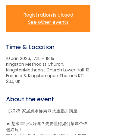
Registration is closed
See other events
Time & Location
10 Jan 2026, 17:15 – 18:15
Kingston Methodist Church,
KingstonMethodist Church Lower Hall, 13
Fairfield S, Kingston upon Thames KT1
2UJ, UK
About the event
【2026 家居風水佈局 8 大重點】講座
🔥 想來年行個好運？先要懂得如何幫屋企佈
個好局！