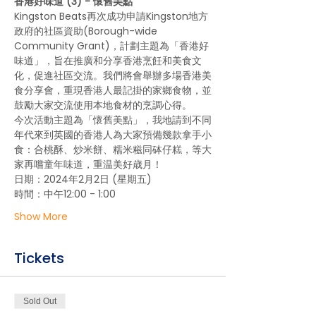
香港好味道 (3) - 懷舊美點
Kingston Beats再次成功申請Kingston地方
政府的社區資助(Borough-wide 
Community Grant)，計劃主題為「香港好
味道」，旨在推廣和分享香港烹飪和美食文
化，促進社區交流。我們將會舉辦多場香港美
食分享會，重現香港人最記掛的家鄉食物，並
鼓勵大家交流使用本地食材的烹調心得。
今次活動主題為「懷舊美點」，我地請到不同
年代來到英國的香港人為大家預備幾款拿手小
食：合桃酥、炒米餅、糯米糍同砵仔糕，等大
家再嚐童年味道，重温美好歳月！
日期：2024年2月2日 (星期五)
時間：中午12:00 - 1:00
Show More
Tickets
Sold Out