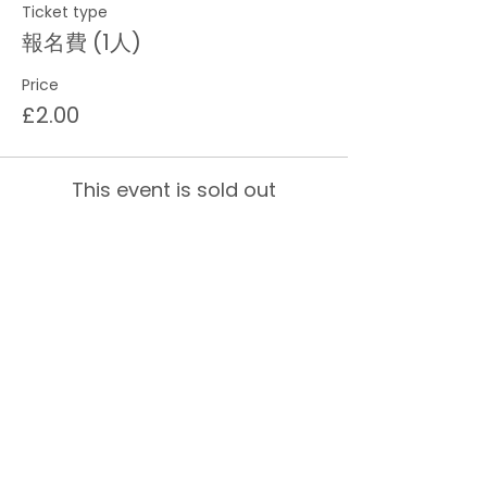
Ticket type
報名費 (1人)
Price
£2.00
This event is sold out
About us
Life in the UK
Events
Contact us
Get local help
Press centre