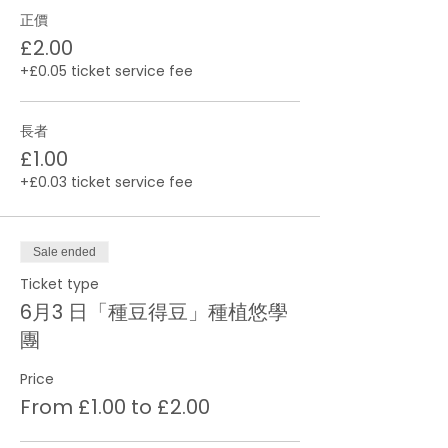
正價
£2.00
+£0.05 ticket service fee
長者
£1.00
+£0.03 ticket service fee
Sale ended
Ticket type
6月3 日「種豆得豆」種植悠學
團
Price
From £1.00 to £2.00