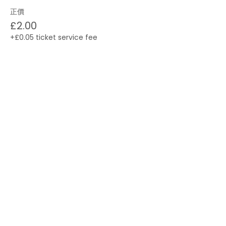
正價
£2.00
+£0.05 ticket service fee
長者
£1.00
+£0.03 ticket service fee
About us
Life in the UK
Events
Contact us