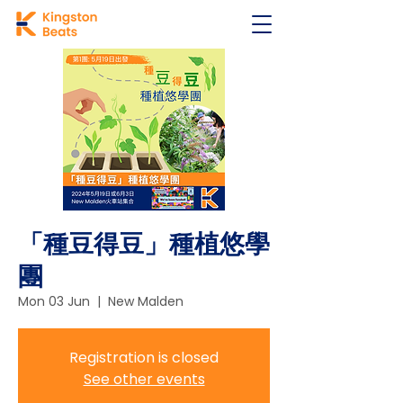
「種豆得豆」種植悠學
團
Mon 03 Jun
  |  
New Malden
Registration is closed
See other events