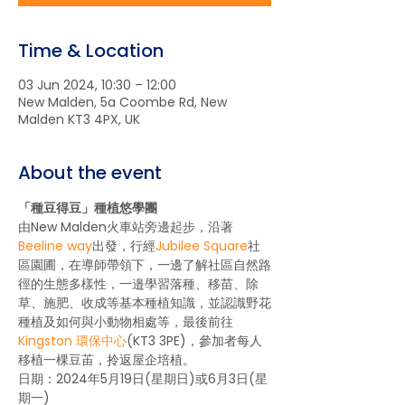
Time & Location
03 Jun 2024, 10:30 – 12:00
New Malden, 5a Coombe Rd, New
Malden KT3 4PX, UK
About the event
「種豆得豆」種植悠學團
由New Malden火車站旁邊起步，沿著
Beeline way
出發，行經
Jubilee Square
社
區園圃，在導師帶領下，一邊了解社區自然路
徑的生態多樣性，一邉學習落種、移苗、除
草、施肥、收成等基本種植知識，並認識野花
種植及如何與小動物相處等，最後前往
Kingston 環保中心
(KT3 3PE)，參加者每人
移植一棵豆苖，拎返屋企培植。
日期：2024年5月19日(星期日)或6月3日(星
期一)