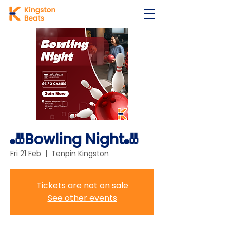
🎳Bowling Night🎳
Fri 21 Feb
  |  
Tenpin Kingston
Tickets are not on sale
See other events