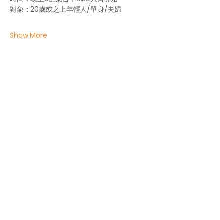
對象：20歲或之上年輕人/單身/夫婦
Show More
About us
Life in the UK
Events
Contact us
Get local help
Press centre
Work with us
Privacy statement