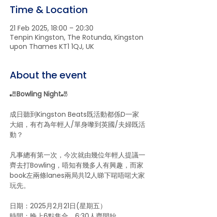
Time & Location
21 Feb 2025, 18:00 – 20:30
Tenpin Kingston, The Rotunda, Kingston
upon Thames KT1 1QJ, UK
About the event
🎳
Bowling Night
🎳
成日聽到Kingston Beats既活動都係D一家
大細，有冇為年輕人/單身嚟到英國/夫婦既活
動？
凡事總有第一次，今次就由幾位年輕人提議一
齊去打Bowling，唔知有幾多人有興趣，而家
book左兩條lanes兩局共12人睇下啱唔啱大家
玩先。
日期：2025月2月21日(星期五）
時間：晚上6點集合，6:30人齊開始