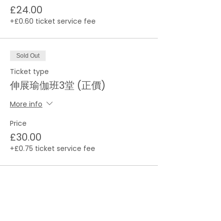
£24.00
+£0.60 ticket service fee
Sold Out
Ticket type
伸展瑜伽班3堂 (正價)
More info
Price
£30.00
+£0.75 ticket service fee
This event is sold out