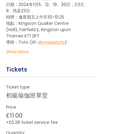
日期：2024年1月5、12、19、26日，2月2、
9、16及23日 
時間：逢星期五上午9:30-10:25
地點：Kingston Quaker Centre 
(Hall), Fairfield E, Kingston upon 
Thames KT1 2PT
導師：Toto (IG: 
@yogawtoto
) 
Show More
Tickets
Ticket type
初級瑜伽班單堂
Price
£11.00
+£0.28 ticket service fee
Quantity