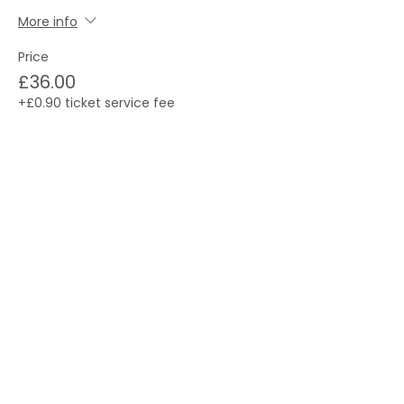
More info
Price
£36.00
+£0.90 ticket service fee
Total
£0.00
Checkout
About us
Life in the UK
Events
Contact us